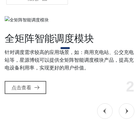
储充产品
独立风道储能PCS模块
点击查看
2
3